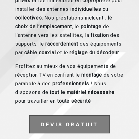
privés
et les immeubles en copropriété pour
installer des antennes
individuelles
ou
collectives
. Nos prestations incluent :
le
choix de l’emplacement
, le
pointage
de
l’antenne vers les satellites, la
fixation
des
supports, le
raccordement
des équipements
par
câble coaxial
et le
réglage du décodeur
.
Profitez au mieux de vos équipements de
réception TV en confiant le
montage
de votre
parabole à des
professionnels
! Nous
disposons de
tout le matériel nécessaire
pour travailler en
toute sécurité
.
DEVIS GRATUIT