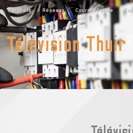
Parabole
Réseaux
Courant Faible
Con
Télévision Thuir
Télévis